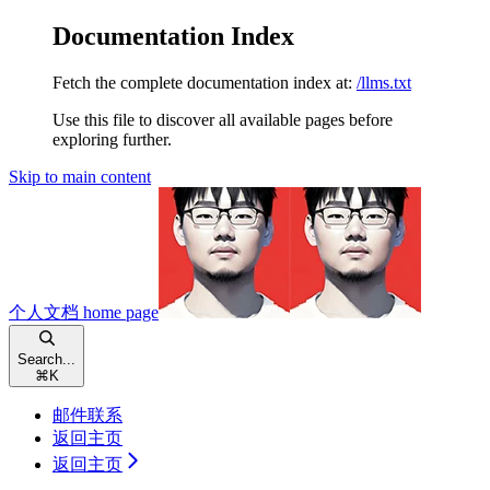
Documentation Index
Fetch the complete documentation index at:
/llms.txt
Use this file to discover all available pages before
exploring further.
Skip to main content
个人文档
home page
Search...
⌘
K
邮件联系
返回主页
返回主页