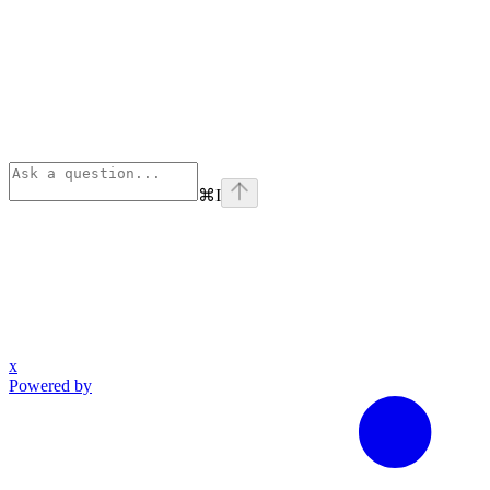
⌘
I
x
Powered by