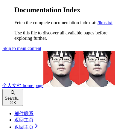
Documentation Index
Fetch the complete documentation index at:
/llms.txt
Use this file to discover all available pages before
exploring further.
Skip to main content
个人文档
home page
Search...
⌘
K
邮件联系
返回主页
返回主页