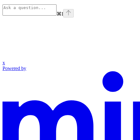
⌘
I
x
Powered by