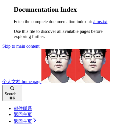
Documentation Index
Fetch the complete documentation index at:
/llms.txt
Use this file to discover all available pages before
exploring further.
Skip to main content
个人文档
home page
Search...
⌘
K
邮件联系
返回主页
返回主页